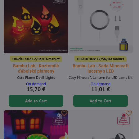
Official sale CZ/SK/UA market
Official sale CZ/SK/UA market
Bambu Lab - Roztomilé
Bambu Lab - Sada Minecraft
ďábelské plameny
lucerny s LED
Cute Flame Devil Lights
Cozy Minecraft Lantern for LED Lamp Kit
On demand
On demand
15,70 €
11,01 €
Add to Cart
Add to Cart