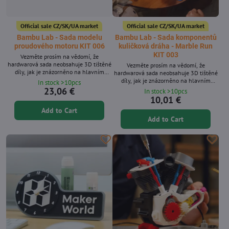
Official sale CZ/SK/UA market
Official sale CZ/SK/UA market
Bambu Lab - Sada modelu
Bambu Lab - Sada komponentů
proudového motoru KIT 006
kuličková dráha - Marble Run
KIT 003
Vezměte prosím na vědomí, že
hardwarová sada neobsahuje 3D tištěné
Vezměte prosím na vědomí, že
díly, jak je znázorněno na hlavním
hardwarová sada neobsahuje 3D tištěné
obrázku.
díly, jak je znázorněno na hlavním
In stock >10pcs
obrázku.
23,06 €
In stock >10pcs
10,01 €
Add to Cart
Add to Cart