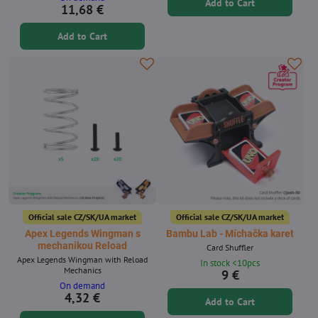
Add to Cart
11,68 €
Add to Cart
Official sale CZ/SK/UA market
Official sale CZ/SK/UA market
Apex Legends Wingman s
Bambu Lab - Míchačka karet
mechanikou Reload
Card Shuffler
Apex Legends Wingman with Reload
In stock <10pcs
Mechanics
9 €
On demand
4,32 €
Add to Cart