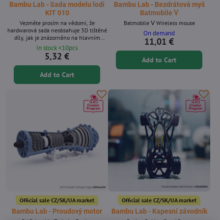
Bambu Lab - Sada modelu lodi
Bambu Lab - Bezdrátová myš
KIT 010
Batmobile Ⅴ
Vezměte prosím na vědomí, že
Batmobile Ⅴ Wireless mouse
hardwarová sada neobsahuje 3D tištěné
On demand
díly, jak je znázorněno na hlavním
11,01 €
obrázku.
In stock <10pcs
5,32 €
Add to Cart
Add to Cart
Official sale CZ/SK/UA market
Official sale CZ/SK/UA market
Bambu Lab - Proudový motor
Bambu Lab - Kapesní závodník