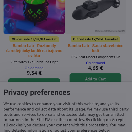
Official sale CZ/SK/UA market
Official sale CZ/SK/UA market
Bambu Lab - Roztomilý
Bambu Lab - Sada stavebnice
čarodějnický kotlík na čajovou
lodi
svíčku
DSV Boat Model Components Kit
Cute Witch's Cauldron Tea Light
On demand
4,65 €
On demand
9,34 €
Add to Cart
Add to Cart
Privacy preferences
We use cookies to enhance your visit of this website, analyze its
performance and collect data about its usage. We may use third-party
tools and services to do so and collected data may get transmitted
to partners in the EU, USA or other countries. By clicking on 'Accept
all cookies' you declare your consent with this processing. You may
find detailed information or adjust your preferences below.