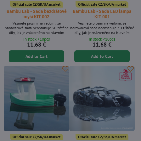
Official sale CZ/SK/UA market
Official sale CZ/SK/UA market
Bambu Lab - Sada bezdrátové
Bambu Lab - Sada LED lampa
myši KIT 002
KIT 001
Vezměte prosím na vědomí, že
Vezměte prosím na vědomí, že
hardwarová sada neobsahuje 3D tištěné
hardwarová sada neobsahuje 3D tištěné
díly, jak je znázorněno na hlavním
díly, jak je znázorněno na hlavním
obrázku.
obrázku.
In stock <10pcs
In stock <10pcs
11,68 €
11,68 €
Add to Cart
Add to Cart
Official sale CZ/SK/UA market
Official sale CZ/SK/UA market