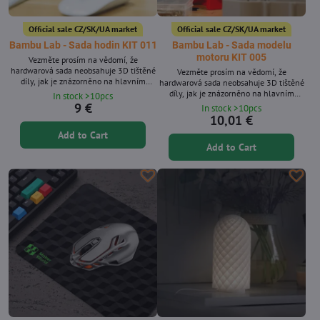
Official sale CZ/SK/UA market
Official sale CZ/SK/UA market
Bambu Lab - Sada hodin KIT 011
Bambu Lab - Sada modelu
motoru KIT 005
Vezměte prosím na vědomí, že
hardwarová sada neobsahuje 3D tištěné
Vezměte prosím na vědomí, že
díly, jak je znázorněno na hlavním
hardwarová sada neobsahuje 3D tištěné
obrázku.
díly, jak je znázorněno na hlavním
In stock >10pcs
obrázku.
9 €
In stock >10pcs
10,01 €
Add to Cart
Add to Cart