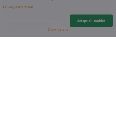
Privacy declaration
Accept all cookies
Official sale CZ/SK/UA market
Official sale CZ/SK/UA market
Show details
Bambu Lab - Stínidlo pro led
Bambu Lab - Sada desky s LED
lampu - kit
podsvícením Lithophane
Lampshade for LED Lamp Kit
Lithophane LED Backlight Board Kit -
sada desky s LED podsvícením
On demand
11,68 €
On demand
from 8,33 €
Add to Cart
View