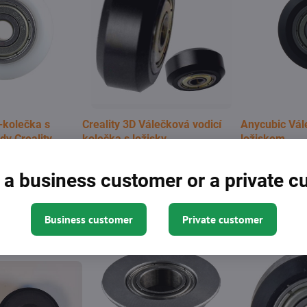
-kolečka s
Creality 3D Válečková vodicí
Anycubic Vál
dy Creality
kolečka s ložisky
ložiskem
Kupte si tato kole
Sold out
3D tiskárnu Anycu
s ložiskem jsou
View
4,99 €
 a business customer or a private 
s ložiskem** - Kol
adní vodící kolečka
Kompatibilní s 3D
reality CR/Ender a
Sold out
ající V-drážkové
2,31 €
s integrovanými ložisky
View
Business customer
Private customer
švýcarského U-PE
uje dlouhotrvající
dení os tiskárny.
Kompatibilní se
 Ender, Formbot