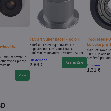
FLSUN Super Racer - Kolo H
TwoTrees PO
kolečko pro
Kolečko FLSUN Super Racer H je
 wheel for
originální hliníková vodicí kladka
Malé ložiskové k
le
používaná v pohybovém systému Super
TTC450 je originá
Raceru. Je uloženo na ložisku a zajišťuje
aluminum profile. If
navržené pro poh
On demand
plynulý, přesný pohyb tiskové podložky
 other types, please
na CNC routeru T
Add to Cart
2,64 €
podél V-drážkových kolejnic. Výměna
ntact us.
On demand
z POM (Delrinu) 
opotřebovaných koleček pomáhá udržovat
1,31 €
zajišťující plynul
přesnost tisku a snižuje kolísání. Klíčové
na hliníkových profilech. Klíčo
View
vlastnosti Originální hliníkové H kolečko
Oficiální náhradn
pro FLSUN Super Racer Obsahuje
stroj TTC450 POM váleček s integrovaným
integrované...
ložiskem pro plyn
3D