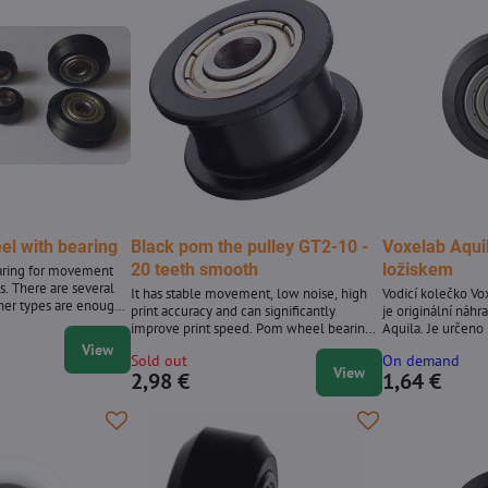
el with bearing
Black pom the pulley GT2-10 -
Voxelab Aquil
20 teeth smooth
ložiskem
ring for movement
. There are several
It has stable movement, low noise, high
Vodicí kolečko Vo
other types are enough
print accuracy and can significantly
je originální náhr
 (The product can be
improve print speed. Pom wheel bearing
Aquila. Je určeno
, the photo is only
625ZZ.
drážkou V-slot, k
View
Sold out
On demand
podložku a zajišť
View
2,98 €
1,64 €
podél lineárních 
opotřebovaného k
stabilní a přesný pohy
vlastnosti * Origi
ložiskem pro Voxe