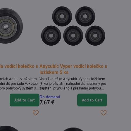
a vodící kolečko s
Anycubic Vyper vodicí kolečko s
ložiskem 5 ks
xelab Aquila s ložiskem
Vodící kolečko Anycubic Vyper s ložiskem
adní díl pro řadu Voxelab
(5 ks) je oficiální náhradní díl navržený pro
 pro pohybový systém s
zajištění plynulého a přesného pohybu
de podporuje tiskovou
podél lineárních kolejnic 3D tiskárny
On demand
uje hladký a přesný pohyb
Anycubic Vyper. Tato odolná kolečka,
Add to Cart
Add to Cart
7,67 €
kolejnic. Výměnou
vybavená integrovanými ložisky, snižují
olečka se obnoví
tření a zlepšují poziční stabilitu pro
b osy Z. Klíčové
spolehlivé a přesné tisky. **Klíčové
nální vodicí kolečko s
vlastnosti** * Originální náhrada (OEM) za
lab Aquila * Navrženo...
vodící kolečka Anycubic Vyper *...