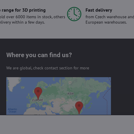
 range for 3D printing
Fast delivery
ld over 6000 items in stock, others
from Czech warehouse and
elivery within a few days.
European warehouses.
Where you can find us?
We are global, check contact section for more
External content is blocked by
Privacy options
Do you want to load external content?
Allow always - agree with cookie type:
Functional