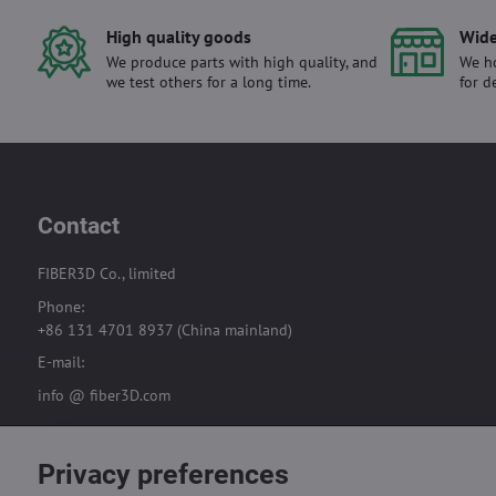
High quality goods
Wide
We produce parts with high quality, and
We ho
we test others for a long time.
for d
Contact
FIBER3D Co., limited
Phone:
+86 131 4701 8937 (China mainland)
E-mail:
info @ fiber3D.com
Privacy preferences