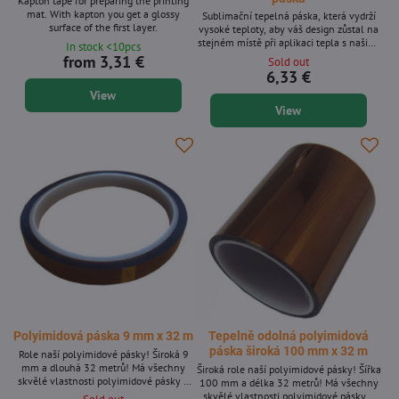
Kapton tape for preparing the printing
mat. With kapton you get a glossy
Sublimační tepelná páska, která vydrží
surface of the first layer.
vysoké teploty, aby váš design zůstal na
stejném místě při aplikaci tepla s našimi
In stock <10pcs
tepelnými lisy LOKLiK.
from 3,31 €
Sold out
6,33 €
View
View
Polyimidová páska 9 mm x 32 m
Tepelně odolná polyimidová
páska široká 100 mm x 32 m
Role naší polyimidové pásky! Široká 9
mm a dlouhá 32 metrů! Má všechny
Široká role naší polyimidové pásky! Šířka
skvělé vlastnosti polyimidové pásky v
100 mm a délka 32 metrů! Má všechny
jedné roli. Skvělá pro aplikace s
skvělé vlastnosti polyimidové pásky v