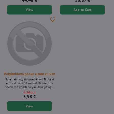
44,48 €
56,87 €
3D tiskáren. Skvělá pro vyhřívané
3D tiskáren. Skvělé pro vyhřívané
aplikace, izolaci elektrických spojů a
aplikace a izolaci elektrických spojů a
View
Add to Cart
topných prvků. Specifikace produktu: *
topných těles. **Specifikace produktu:** *
Rozměry: 300 mm x 32 m * Skvělé pro
Rozměry: 400 mm x 32 m * Skvělé pro
vyhřívané aplikace, izolaci elektrických
vyhřívané aplikace, izolaci elektrických
spojů a topných prvků *...
spojů a topných...
Polyimidová páska 6 mm x 32 m
Role naší polyimidové pásky! Široká 6
mm a dlouhá 32 metrů! Má všechny
skvělé vlastnosti polyimidové pásky v
jedné roli. Skvělá pro aplikace za tepla a
Sold out
pro izolaci elektrických spojů a topných
3,98 €
těles. Má spoustu využití a po odstranění
se snadno čistí. Tato páska je široká 6
View
mm a role je dlouhá 32 metrů.
Pravděpodobně se jedná o dostatek
pásky, která vám vydrží po celé týdny, a