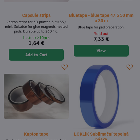
Capsule strips
Bluetape - blue tape 47.5 50 mm
x 30 m
Capton strips for 3D printer i3 MK3S /
mini. Suitable for glue magnetic heated
Blue tape for pad preparation.
pads. Durable up to 260 ° C.
Sold out
In stock >10pcs
7,33 €
1,64 €
View
Add to Cart
Kapton tape
LOKLiK Sublimační tepelná
páska