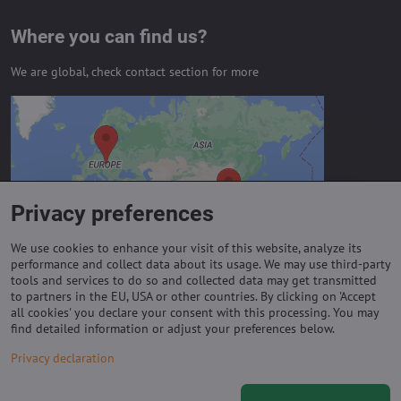
Where you can find us?
We are global, check contact section for more
External content is blocked by
Privacy options
Do you want to load external content?
Privacy preferences
Allow always - agree with cookie type:
Functional
We use cookies to enhance your visit of this website, analyze its
performance and collect data about its usage. We may use third-party
tools and services to do so and collected data may get transmitted
to partners in the EU, USA or other countries. By clicking on 'Accept
Important links
all cookies' you declare your consent with this processing. You may
find detailed information or adjust your preferences below.
Purchase of coils
Privacy declaration