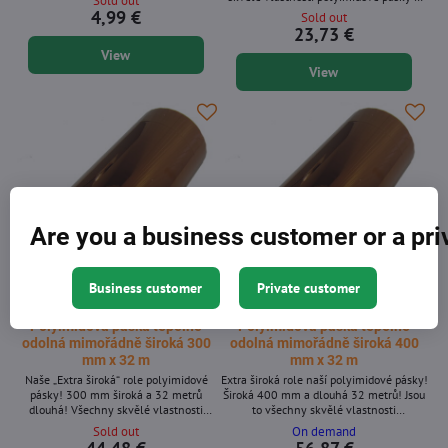
Sold out
vysokými teplotami, izolaci elektrických
široké roli, která bleskově pokryje
4,99 €
Sold out
spojů a topných prvků. Má spoustu použití
stavební plochy. Skvělá pro aplikace s
23,73 €
a snadno se čistí po jejím odstranění.
vysokou teplotou a izolaci elektrických
View
Tato páska je široká 9 mm a role je
spojů a topných těles. Má spoustu využití
dlouhá 32 metrů. Je to pravděpodobně
View
a po odstranění se snadno čistí. Tato
dostatek pásky, který vás zásobí na
páska je široká 100 mm a role má délku
týdny, a to i při...
32 metrů. Pravděpodobně je to dostatek
pásky,...
Are you a business customer or a pr
Business customer
Private customer
Polyimidová páska tepelně
Polyimidová páska tepelně
odolná mimořádně široká 300
odolná mimořádně široká 400
mm x 32 m
mm x 32 m
Naše „Extra široká“ role polyimidové
Extra široká role naší polyimidové pásky!
pásky! 300 mm široká a 32 metrů
Široká 400 mm a dlouhá 32 metrů! Jsou
dlouhá! Všechny skvělé vlastnosti
to všechny skvělé vlastnosti
polyimidové pásky v extra široké roli,
polyimidové pásky v extra široké roli,
Sold out
On demand
která v mžiku pokryje stavební povrchy
která bleskově pokryje stavební plochy