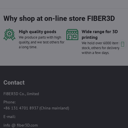
to i při náročném...
Why shop at on-line store FIBER3D
High quality goods
Wide range for 3D
printing
We produce parts with high
quality, and we test others for
We hold over 6000 items in
a long time.
stock, others for delivery
within a few days.
Contact
FIBER3D Co., limited
Phone:
+86 131 4701 8937 (China mainland)
E-mail:
info @ fiber3D.com