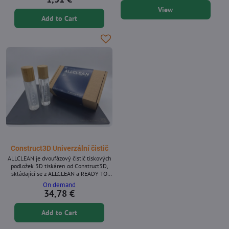
zajišťuje hladké, rovnoměrné rozložení,
vyhřívanou podložku stabilní během
View
snižuje plýtvání a zlepšuje konzistenci
tisku, pomáhá snižovat vibrace,
tisku. Pro dosažení nejlepších výsledků
Add to Cart
zabraňuje posunu a zajišťuje konzistentní
jej používejte společně s originálním
kvalitu tisku. Vyrobena z odolného kovu,
lepidlem Magigoo Original...
spona poskytuje dlouhotrvající výkon a
snadno se instaluje nebo vyměňuje....
Construct3D Univerzální čistič
ALLCLEAN je dvoufázový čistič tiskových
podložek 3D tiskáren od Construct3D,
skládající se z ALLCLEAN a READY TO
PRINT – dvou speciálních čisticích
On demand
roztoků navržených k obnovení
34,78 €
tiskových podložek do továrně čistého
stavu. Systém je formulován tak, aby
Add to Cart
odstranil oleje, cukry, mastnotu a odolné
zbytky adheziv z podložky, se kterými si
standardní čističe neporadí. Každá sada