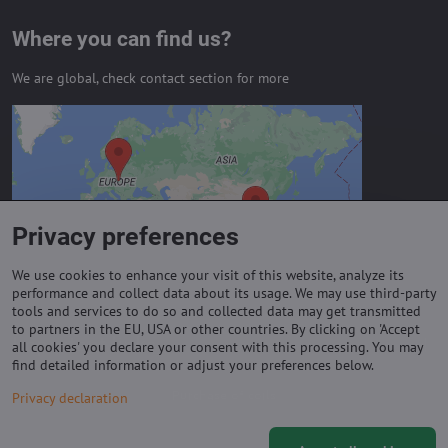
Where you can find us?
We are global, check contact section for more
External content is blocked by
Privacy options
Do you want to load external content?
Privacy preferences
Allow always - agree with cookie type:
Functional
We use cookies to enhance your visit of this website, analyze its
performance and collect data about its usage. We may use third-party
tools and services to do so and collected data may get transmitted
to partners in the EU, USA or other countries. By clicking on 'Accept
Important links
all cookies' you declare your consent with this processing. You may
find detailed information or adjust your preferences below.
Purchase of coils
Privacy declaration