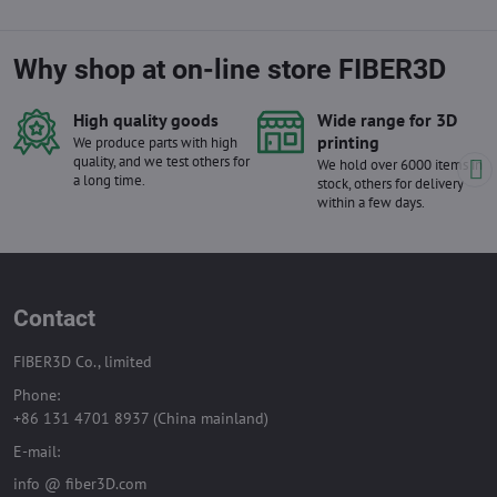
obsahuje dvě 150ml...
Why shop at on-line store FIBER3D
High quality goods
Wide range for 3D
printing
We produce parts with high
quality, and we test others for
We hold over 6000 items in
a long time.
stock, others for delivery
within a few days.
Contact
FIBER3D Co., limited
Phone:
+86 131 4701 8937 (China mainland)
E-mail:
info @ fiber3D.com