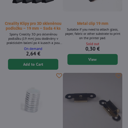
Creality Klipy pro 3D skleněnou
Metal clip 19 mm
podložku – 19 mm – Sada 4 ks
Suitable if you need to attach glass,
paper, fabric or other substrate to print
Spony Creality 3D pro skleněnou
on the printer pad.
podložku (19 mm) jsou dodávány v
praktickém balení po 4 kusech a jsou
Sold out
navrženy tak, aby bezpečně upevnily
0,30 €
On demand
skleněnou tiskovou podložku k
2,64 €
vyhřívané podložce vaší 3D tiskárny.
View
Vyrobeny z odolného kovu, zajišťují
Add to Cart
stabilitu, zabraňují posunu během tisku a
poskytují spolehlivé dlouhodobé
používání. Klíčové vlastnosti Balení 4
kusů 19mm spon pro 3D tiskárny
Creality...