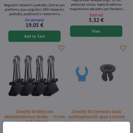
poskytuje silnou, tepelně odolnou
Regulační distanční podložky Zortrax pro
magnetickou základnu pro flexibilní
platformu jsou originální OEM distanční
tiskové podložky, což umožňuje rychlou
podložky používané k nastavení a
Sold out
výměnu podložek a spolehlivou
udržení správné výšky platformy a
5,32 €
On demand
přilnavost k podložce během tisku.
tolerance vyrovnání u kompatibilních
19,05 €
Navrženo speciálně pro BIQU BX, ale
tiskáren Zortrax. Pomáhají zajistit
View
kompatibilní i s jinými FDM tiskárnami.
konzistentní přilnavost první vrstvy a
Klíčové vlastnosti * Silná magnetická
Add to Cart
opakovatelnou kvalitu tisku.
přilnavost pro tiskové podložky z
Kompatibilita - Zortrax M300 - Zortrax
pružinové oceli * Tepelně odolná lepicí...
M300 Plus - Zortrax M300 Dual Klíčové
vlastnosti - Originální...
Creality 3D klipy pro
Creality 3D Sermoon Sada
sklolaminátovou desku – 15 mm
rychloupínacích spon a svorek
– sada 4 kusů
Sada rychloupínacích drápků a svorek
Creality 3D Sermoon je originální
Klipy Creality 3D pro desku ze skelných
náhradní sada určená pro sérii Sermoon.
vláken (15 mm, balení 4 ks) jsou