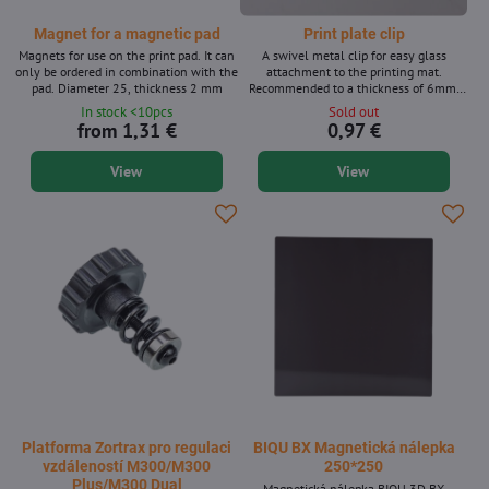
Magnet for a magnetic pad
Print plate clip
Magnets for use on the print pad. It can
A swivel metal clip for easy glass
only be ordered in combination with the
attachment to the printing mat.
pad. Diameter 25, thickness 2 mm
Recommended to a thickness of 6mm.
Minimalist attachment of the print pad,
In stock <10pcs
Sold out
does not detract from the printing area,
from 1,31 €
0,97 €
like other clips. (The product can be
ordered after 1 piece, the photo is only
View
View
illustrative.)
Platforma Zortrax pro regulaci
BIQU BX Magnetická nálepka
vzdáleností M300/M300
250*250
Plus/M300 Dual
Magnetická nálepka BIQU 3D BX