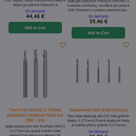
CNC routery nabízí všestranné a odolné
Sada pěti odolných tříbřitých fréz HRC55
řešení pro přesné frézování a
z karbidu wolframu, navržená pro přesné
gravírování. Tyto bity, vyrobené z
CNC frézování s vysokou odolností proti
On demand
ultrajemného zrnitého slinutého karbidu,
opotřebení a hladkým řezným výkonem.
44,48 €
On demand
poskytují čisté výsledky bez otřepů na
Klíčové vlastnosti - Konstrukce z karbidu
39,46 €
široké škále materiálů. Ať už jste
wolframu s tvrdostí HRC55 - Tříbřitá
Add to Cart
profesionál nebo kutil, tato komplexní
geometrie pro hladký řez a kvalitní
sada je navržena tak, aby vylepšila vaše
Add to Cart
povrchovou úpravu - Vysoká odolnost
možnosti CNC obrábění.Klíčové
proti opotřebení a rozměrová přesnost -
vlastnosti* Obsahuje 40 kusů...
Vhodné pro univerzální CNC frézování -...
TwoTrees HRC55 3.175mm
Snapmaker CNC frézy (5 kusů)
Karbidová stopková fréza pro
Tato sada obsahuje pět CNC fréz (průměr
CNC - 3 ks
stopky 3,175mm) Plochá stopková fréza,
dvoubřitá (řezný průměr 3,175mm)
Sada karbidových fréz TwoTrees HRC55
Plochá stopková fréza, jednobřitá (řezný
3,175mm je vysoce kvalitní sada
On demand
průměr 3,175mm) Plochá stopková
nástrojů navržená pro přesné CNC