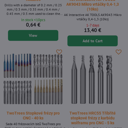
AK9043 Mikro vrtáčky 0,4-1,3
Drills with a diameter of 0.2 mm / 0.25
(10ks)
mm / 0.3 mm / 0.35 mm / 0.4 mm /
0.45 mm / 0.5 mm used to clean the
AK Interactive AK TOOLS AK9043 Mikro
nozzles. When blocking the nozzle, heat
vrtáčky 0,4-1,3 (10ks)
In stock <10pcs
it to about 200 ° C and then clean the
0,64 €
1-7 days
clockwise with a gentle circular
13,40 €
movements with a drill.
View
Add to Cart
TwoTrees Stopkové frézy pro
TwoTrees HRC55 Tříbřité
CNC - 40 ks
stopkové frézy z karbidu
wolframu pro CNC - 5 ks
Sada 40 frézovacích bitů TwoTrees pro