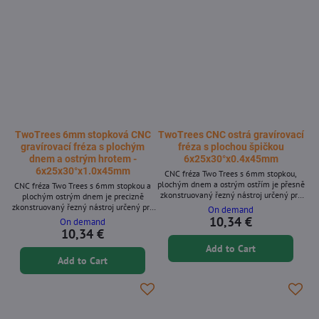
TwoTrees 6mm stopková CNC
TwoTrees CNC ostrá gravírovací
gravírovací fréza s plochým
fréza s plochou špičkou
dnem a ostrým hrotem -
6x25x30°x0.4x45mm
6x25x30°x1.0x45mm
CNC fréza Two Trees s 6mm stopkou,
plochým dnem a ostrým ostřím je přesně
CNC fréza Two Trees s 6mm stopkou a
zkonstruovaný řezný nástroj určený pro
plochým ostrým dnem je precizně
vysoce přesné CNC gravírování a
zkonstruovaný řezný nástroj určený pro
On demand
frézování. S 6mm stopkou a geometrií s
vysoce přesné CNC gravírování a
10,34 €
On demand
plochým dnem poskytuje čisté, detailní
frézování. S 6mm stopkou a geometrií s
10,34 €
řezy v celé řadě materiálů. Ideální pro
plochým dnem zajišťuje čisté a detailní
Add to Cart
profesionály i kutily, kteří hledají
řezy v celé řadě materiálů. Ideální pro
spolehlivý výkon. Klíčové
Add to Cart
profesionály i kutily hledající spolehlivý
vlastnostiPrůměr stopky 6 mm pro
výkon. Klíčové vlastnosti * Průměr
univerzální kompatibilitu s CNC
stopky 6 mm pro univerzální
Design...
kompatibilitu s CNC * Konstrukce...