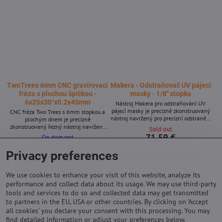
TwoTrees 6mm CNC gravírovací
Makera - Odstraňovač UV pájecí
fréza s plochou špičkou -
masky - 1/8″ stopka
6x25x30°x0.2x45mm
Nástroj Makera pro odstraňování UV
pájecí masky je precizně zkonstruovaný
CNC fréza Two Trees s 6mm stopkou a
nástroj navržený pro precizní odstranění
plochým dnem je precizně
UV-vytvrzené pájecí masky z desek
zkonstruovaný řezný nástroj navržený
Sold out
plošných spojů (DPS). Díky svému
pro vysoce přesné CNC gravírování a
71,59 €
On demand
pružinovému mechanismu a jemnému
frézování. Díky 6mm stopce a geometrii
10,34 €
gravírovacímu hrotu zajišťuje čisté a
plochého dna poskytuje čisté a detailní
Privacy preferences
View
přesné odstranění bez poškození
řezy v široké škále materiálů. Je ideální
podkladových měděných cest. Klíčové
Add to Cart
pro profesionály i kutily, kteří hledají
vlastnosti * Nerezová ocel * Pružinový
spolehlivý výkon. Klíčové vlastnosti *
We use cookies to enhance your visit of this website, analyze its
mechanismus pro kontrolované...
Průměr stopky 6 mm pro univerzální
performance and collect data about its usage. We may use third-party
kompatibilitu s CNC...
tools and services to do so and collected data may get transmitted
to partners in the EU, USA or other countries. By clicking on 'Accept
all cookies' you declare your consent with this processing. You may
find detailed information or adjust your preferences below.