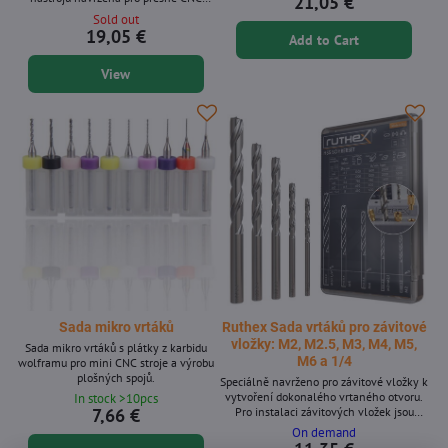
21,05 €
fréza, jednobřitá (řezný průměr 1,5mm)
obrábění. Vyrobeny z odolného karbidu
Sold out
V-fréza s kulovým hrotem (rycí fréza na
wolframu s tvrdostí HRC55, tyto frézy
19,05 €
Add to Cart
dřevo) Rycí V-fréza
zajišťují dlouhotrvající výkon a přesné
řezné schopnosti. Klíčové vlastnosti *
View
Sada obsahuje tři frézy s průměrem
stopky 3,175 mm (1/8 palce). * Vyrobeno
z karbidu wolframu pro zvýšenou
odolnost a odolnost proti...
Sada mikro vrtáků
Ruthex Sada vrtáků pro závitové
vložky: M2, M2.5, M3, M4, M5,
Sada mikro vrtáků s plátky z karbidu
M6 a 1/4
wolframu pro mini CNC stroje a výrobu
plošných spojů.
Speciálně navrženo pro závitové vložky k
vytvoření dokonalého vrtaného otvoru.
In stock >10pcs
Pro instalaci závitových vložek jsou
7,66 €
zapotřebí vrtáky odpovídající velikosti.
On demand
Běžné sady vrtáků tyto specifické