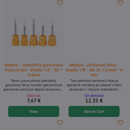
Klíčové...
zařízení.Klíčové...
Makera - Jednobřitá gravírovací
Makera - Závitovací fréza -
fréza na kov - stopka 1/8″ - 30° *
stopka 1/8″ - M2 (d. 1,5 mm) * 6
0,4mm
mm
Tento vysoce přesný jednobřitý
Tato prémiová závitovací fréza je
gravírovací bit je navržen speciálně pro
speciálně navržena pro přesné vnitřní
gravírování jemných detailů do kovových
závitování v různých materiálech.
povrchů. S ostrou špičkou 60 stupňů a
Určena pro Makera Carvera a další CNC
Sold out
On demand
ultra jemným hrotem 0,1 mm poskytuje
stroje s kleštinou 1/8 palce, zajišťuje
7,67 €
12,35 €
čisté, ostré linie ideální pro text, loga a
pokaždé čisté a konzistentní závity.
složitá umělecká díla. Kompatibilní s
Ideální pro funkční díly, prototypování a
View
Add to Cart
kleštinami s 1/8palcovou stopkou, je to
zakázkové mechanické konstrukce.
perfektní nástroj pro vysoce přesné CNC
Klíčové vlastnosti * Kompatibilní s CNC
gravírování. Klíčové vlastnosti *
vřeteny s kleštinou 1/8 palce * Navrženo
Precizně...
pro přesné vnitřní...