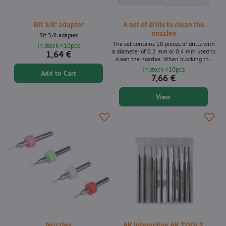
Bit 3/8" adapter
A set of drills to clean the
nozzles
Bit 3/8 adapter
The set contains 10 pieces of drills with
In stock >10pcs
a diameter of 0.2 mm or 0.4 mm used to
1,64 €
clean the nozzles. When blocking the
nozzle, heat it to about 200 ° C and then
In stock <10pcs
Add to Cart
clean the clockwise with a gentle
7,66 €
circular movements with a drill.
View
Nozzles
AK Interactive AK TOOLS