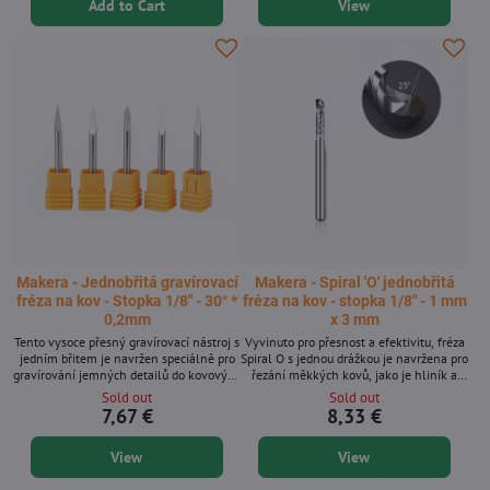
Add to Cart
View
kleštinami s 1/8palcovou stopkou, je to
umělecká díla. Kompatibilní s upínacími
perfektní nástroj pro CNC gravírování s
kleštinami pro stopky 1/8 palce je to
vysokým rozlišením. Klíčové vlastnosti *
perfektní nástroj pro vysokorozlišovací
Precizně...
CNC gravírování. Klíčové vlastnosti...
Makera - Jednobřitá gravírovací
Makera - Spiral 'O' jednobřitá
fréza na kov - Stopka 1/8″ - 30° *
fréza na kov - stopka 1/8″ - 1 mm
0,2mm
x 3 mm
Tento vysoce přesný gravírovací nástroj s
Vyvinuto pro přesnost a efektivitu, fréza
jedním břitem je navržen speciálně pro
Spiral O s jednou drážkou je navržena pro
gravírování jemných detailů do kovových
řezání měkkých kovů, jako je hliník a
povrchů. S ostrou špičkou 60 stupňů a
mosaz, s vysokou čistotou řezu a
Sold out
Sold out
ultrajemným hrotem 0,1 mm poskytuje
minimálními otřepy. S úhlem šroubovice
7,67 €
8,33 €
čisté, ostré linie, ideální pro text, loga a
25 stupňů a 1/8 palcovou stopkou
složité umělecké práce. Kompatibilní s
zajišťuje hladké povrchy a vynikající
View
View
upínacími kleštinami s 1/8palcovou
odvod třísek, i při vysokých posuvech.
stopkou, je to perfektní nástroj pro
Ideální pro uživatele Makera Carvera a
vysoce přesné CNC gravírování.
další kompatibilní CNC