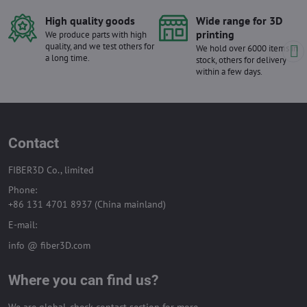
High quality goods
Wide range for 3D
printing
We produce parts with high
quality, and we test others for
We hold over 6000 items in
a long time.
stock, others for delivery
within a few days.
Contact
FIBER3D Co., limited
Phone:
+86 131 4701 8937 (China mainland)
E-mail:
info @ fiber3D.com
Where you can find us?
We are global, check contact section for more