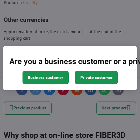
Producer:
Creality
Other currencies
Approximation of price, the exact amount is at the end of the
shopping cart
Are you a business customer or a pr
Description
Business customer
Private customer
Facebook
Twitter
Bluesky
Pinterest
Reddit
LinkedIn
WhatsApp
E-
mail
Previous product
Next product
Why shop at on-line store FIBER3D