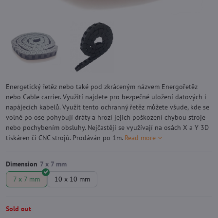
Energetický řetěz nebo také pod zkráceným názvem Energořetěz
nebo Cable carrier. Využití najdete pro bezpečné uložení datových i
napájecích kabelů. Využít tento ochranný řetěz můžete všude, kde se
volně po ose pohybují dráty a hrozí jejich poškození chybou stroje
nebo pochybením obsluhy. Nejčastěji se využívají na osách X a Y 3D
tiskáren či CNC strojů. Prodáván po 1m.
Read more
Dimension
7 x 7 mm
10 x 10 mm
Sold out