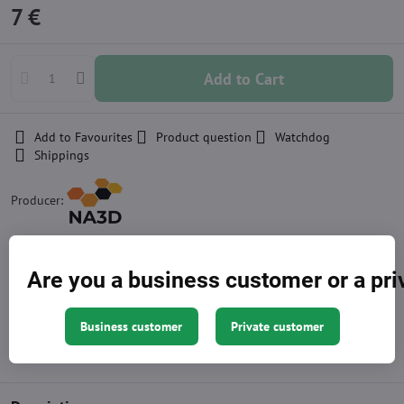
7 €
Add to Cart
Add to Favourites
Product question
Watchdog
Shippings
Producer:
Other currencies
Are you a business customer or a pr
Approximation of price, the exact amount is at the end of the
shopping cart
Business customer
Private customer