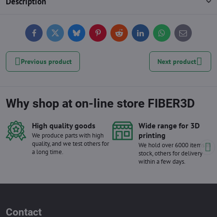
Description
Facebook
Twitter
Bluesky
Pinterest
Reddit
LinkedIn
WhatsApp
E-
mail
Previous product
Next product
Why shop at on-line store FIBER3D
High quality goods
Wide range for 3D
printing
We produce parts with high
quality, and we test others for
We hold over 6000 items in
a long time.
stock, others for delivery
within a few days.
Contact