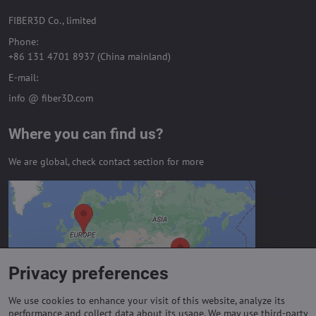
FIBER3D Co., limited
Phone:
+86 131 4701 8937 (China mainland)
E-mail:
info @ fiber3D.com
Where you can find us?
We are global, check contact section for more
External content is blocked by
Privacy options
Do you want to load external content?
Privacy preferences
Allow always - agree with cookie type:
Functional
We use cookies to enhance your visit of this website, analyze its
performance and collect data about its usage. We may use third-party