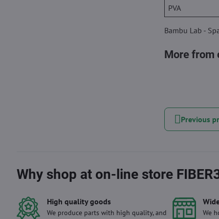
PVA
Bambu Lab - Spa
More from 
Previous p
Why shop at on-line store FIBER
High quality goods
Wide
We produce parts with high quality, and
We ho