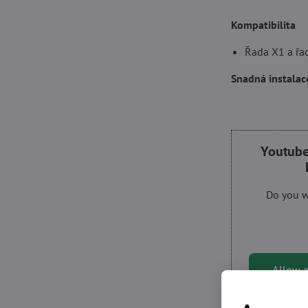
Kompatibilita
Řada X1 a řa
Snadná instala
Youtube
Do you w
Allow a