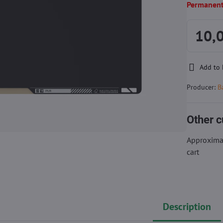
Permanentl
10,
Add to 
Producer:
B
Other c
Approximat
cart
Description