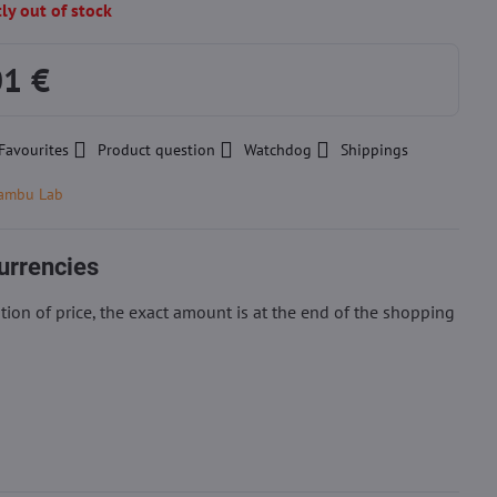
y out of stock
01 €
Favourites
Product question
Watchdog
Shippings
ambu Lab
urrencies
ion of price, the exact amount is at the end of the shopping