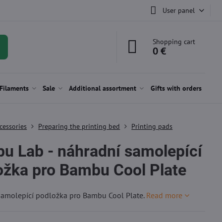
User panel
Shopping cart
0 €
Filaments
Sale
Additional assortment
Gifts with orders
cessories
Preparing the printing bed
Printing pads
u Lab - náhradní samolepící
ožka pro Bambu Cool Plate
samolepící podložka pro Bambu Cool Plate.
Read more