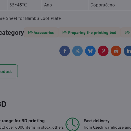
35~45℃
Ano
Doporučeno
re Sheet for Bambu Cool Plate
category
Accessories
Preparing the printing bed
Facebook
Twitter
Bluesky
Pinterest
Reddit
L
roduct
3D
 range for 3D printing
Fast delivery
ld over 6000 items in stock, others
from Czech warehouse and