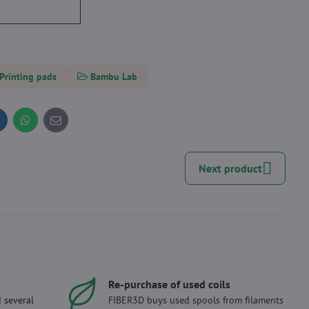
Printing pads
Bambu Lab
inkedIn
WhatsApp
E-
mail
Next product
Re-purchase of used coils
 several
FIBER3D buys used spools from filaments