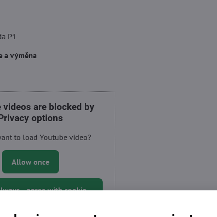
da P1
ce a výměna
 videos are blocked by
Privacy options
ant to load Youtube video?
Allow once
lways - agree with cookie
type: Functional