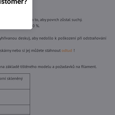
customer?
podložky dbejte na to, aby povrch zůstal suchý.
ntraci vyšší než 90 %.
 vyhřívanou desku), aby nedošlo k poškození při odstraňování
iskárny nebo si jej můžete stáhnout
odtud
！
u na základě tištěného modelu a požadavků na filament.
orní skleněný