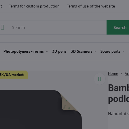
t
Terms for custom production
Terms of use of the website
Search
Photopolymers - resins
3D pens
3D Scanners
Spare parts
Home
Ac
Z/SK/UA market
Bamb
podl
Náhradní 